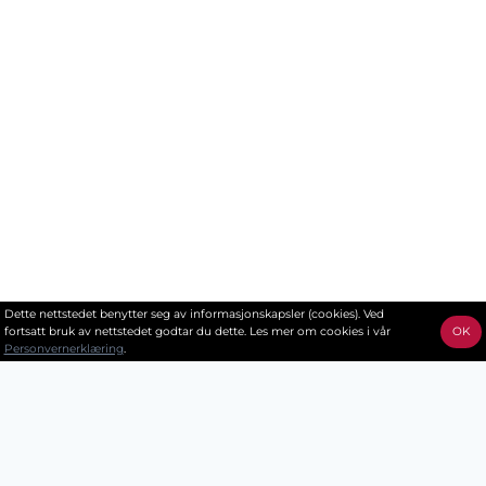
Dette nettstedet benytter seg av informasjonskapsler (cookies). Ved
fortsatt bruk av nettstedet godtar du dette. Les mer om cookies i vår
OK
Personvernerklæring
.
Kontakt oss