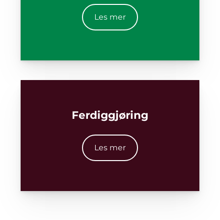
Les mer
​Ferdiggjøring
Les mer