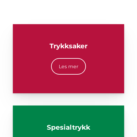
Trykksaker
Les mer
Spesialtrykk